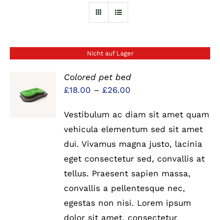
Nicht auf Lager
Colored pet bed
Preisspanne:
£
18.00
–
£
26.00
DETAILS
£18.00
Vestibulum ac diam sit amet quam
bis
vehicula elementum sed sit amet
£26.00
dui. Vivamus magna justo, lacinia
eget consectetur sed, convallis at
tellus. Praesent sapien massa,
convallis a pellentesque nec,
egestas non nisi. Lorem ipsum
dolor sit amet, consectetur