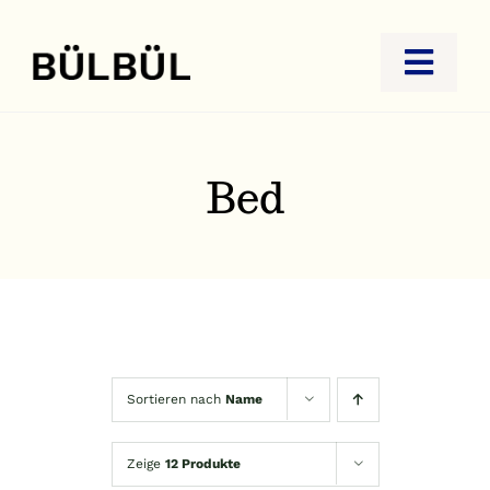
Zum
Inhalt
Toggl
springen
Navig
STARTSEITE
JUWELIER
Bed
GOLDANKAUF
REISEBÜRO
KONTAKT
Sortieren nach
Name
Zeige
12 Produkte