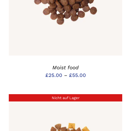
Moist food
Preisspanne:
£
25.00
–
£
55.00
£25.00
bis
Nicht auf Lager
£55.00