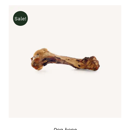
war:
ist:
£8.00
£6.00.
Sale!
IN DEN WARENKORB
/
DETAILS
Dog bone