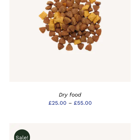
DETAILS
Dry food
Preisspanne:
£
25.00
–
£
55.00
£25.00
bis
£55.00
Sale!