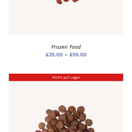
Frozen food
Preisspanne:
£
25.00
–
£
55.00
£25.00
bis
Nicht auf Lager
£55.00
DETAILS