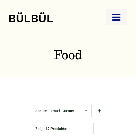
Zum
Inhalt
Toggl
springen
Navig
STARTSEITE
JUWELIER
Food
GOLDANKAUF
REISEBÜRO
KONTAKT
Sortieren nach
Datum
Zeige
12 Produkte