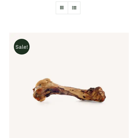
Sale!
IN DEN WARENKORB
/
DETAILS