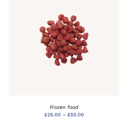
DETAILS
Frozen food
Preisspanne:
£
25.00
–
£
55.00
£25.00