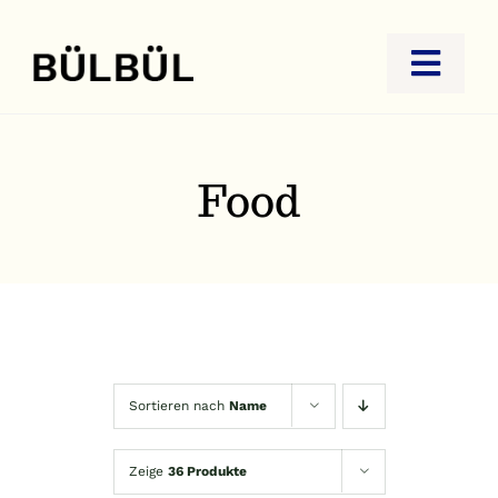
Zum
Inhalt
Toggl
springen
Navig
STARTSEITE
JUWELIER
Food
GOLDANKAUF
REISEBÜRO
KONTAKT
Sortieren nach
Name
Zeige
36 Produkte