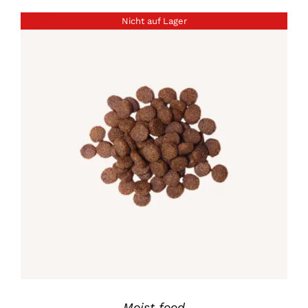
bis
Nicht auf Lager
£55.00
DETAILS
Moist food