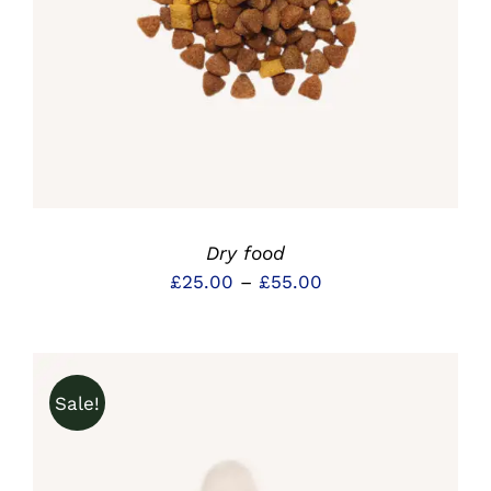
Dry food
Preisspanne:
£
25.00
–
£
55.00
£25.00
bis
£55.00
Sale!