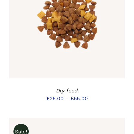
DETAILS
Dry food
Preisspanne:
£
25.00
–
£
55.00
£25.00
bis
£55.00
Sale!