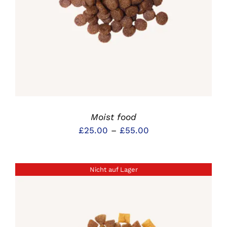
Moist food
Preisspanne:
£
25.00
–
£
55.00
£25.00
bis
Nicht auf Lager
£55.00