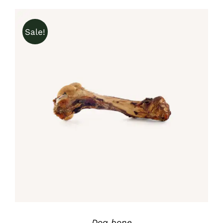
war:
ist:
£8.00
£6.00.
Sale!
IN DEN WARENKORB
/
DETAILS
Dog bone