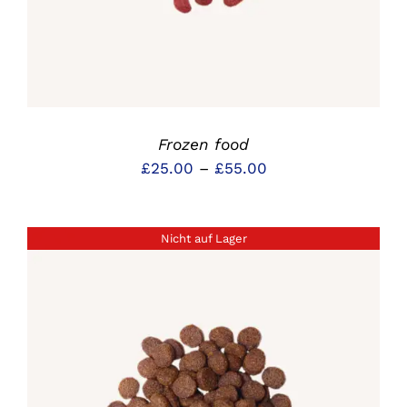
Frozen food
Preisspanne:
£
25.00
–
£
55.00
£25.00
bis
Nicht auf Lager
£55.00
DETAILS