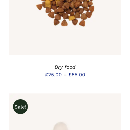
Dry food
Preisspanne:
£
25.00
–
£
55.00
£25.00
bis
£55.00
Sale!