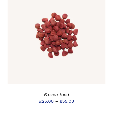
DETAILS
Frozen food
Preisspanne:
£
25.00
–
£
55.00
£25.00