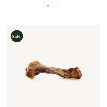
Sale!
IN DEN WARENKORB
/
DETAILS