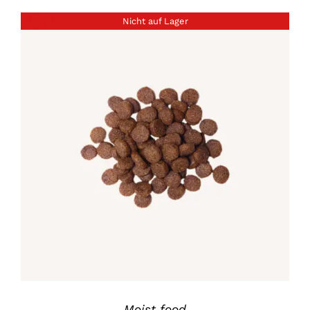
bis
Nicht auf Lager
£55.00
DETAILS
Moist food