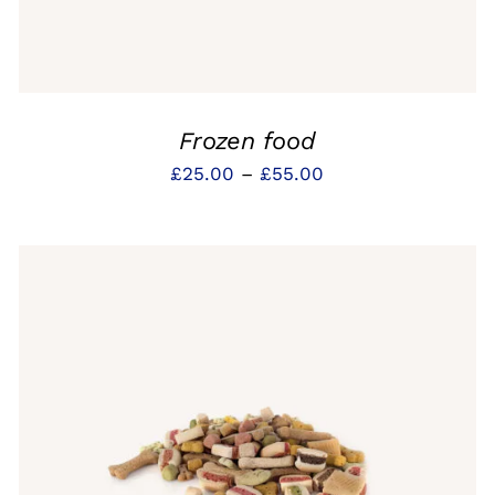
Frozen food
Preisspanne:
£
25.00
–
£
55.00
£25.00
bis
£55.00
IN DEN WARENKORB
/
QUICK VIEW