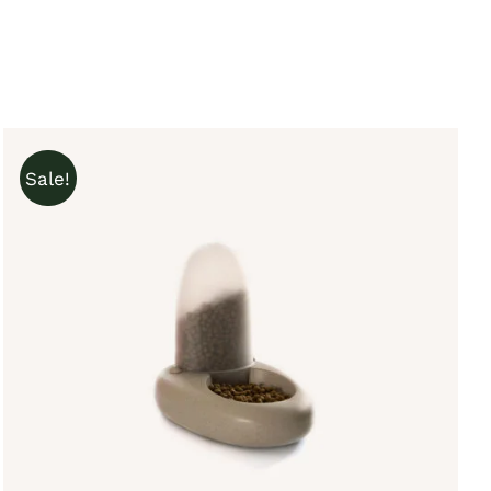
Sale!
IN DEN WARENKORB
/
QUICK VIEW