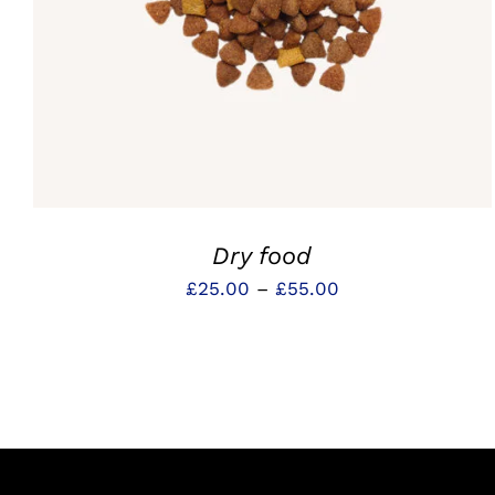
Dry food
Preisspanne:
£
25.00
–
£
55.00
£25.00
bis
£55.00