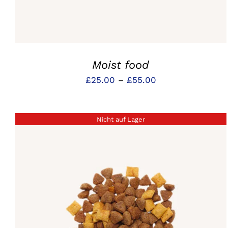
Moist food
Preisspanne:
£
25.00
–
£
55.00
£25.00
bis
Nicht auf Lager
£55.00
QUICK VIEW