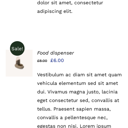
dolor sit amet, consectetur
adipiscing elit.
Sale!
Food dispenser
IN DEN
Ursprünglicher
Aktueller
£
6.00
£
8.00
WARENKORB
Preis
Preis
/
DETAILS
Vestibulum ac diam sit amet quam
war:
ist:
vehicula elementum sed sit amet
£8.00
£6.00.
dui. Vivamus magna justo, lacinia
eget consectetur sed, convallis at
tellus. Praesent sapien massa,
convallis a pellentesque nec,
egestas non nisi. Lorem ipsum