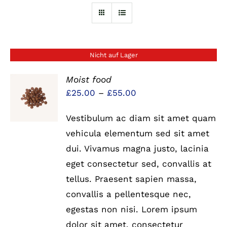
Nicht auf Lager
Moist food
Preisspanne:
£
25.00
–
£
55.00
DETAILS
£25.00
Vestibulum ac diam sit amet quam
bis
vehicula elementum sed sit amet
£55.00
dui. Vivamus magna justo, lacinia
eget consectetur sed, convallis at
tellus. Praesent sapien massa,
convallis a pellentesque nec,
egestas non nisi. Lorem ipsum
dolor sit amet, consectetur