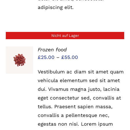
adipiscing elit.
Nicht auf Lager
Frozen food
Preisspanne:
£
25.00
–
£
55.00
DETAILS
£25.00
Vestibulum ac diam sit amet quam
bis
vehicula elementum sed sit amet
£55.00
dui. Vivamus magna justo, lacinia
eget consectetur sed, convallis at
tellus. Praesent sapien massa,
convallis a pellentesque nec,
egestas non nisi. Lorem ipsum