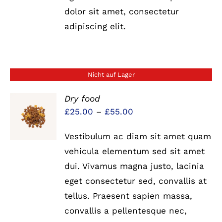
dolor sit amet, consectetur
adipiscing elit.
Nicht auf Lager
Dry food
Preisspanne:
£
25.00
–
£
55.00
DETAILS
£25.00
Vestibulum ac diam sit amet quam
bis
vehicula elementum sed sit amet
£55.00
dui. Vivamus magna justo, lacinia
eget consectetur sed, convallis at
tellus. Praesent sapien massa,
convallis a pellentesque nec,