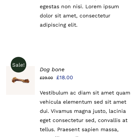
egestas non nisi. Lorem ipsum
dolor sit amet, consectetur
adipiscing elit.
Sale!
Dog bone
IN DEN
Ursprünglicher
Aktueller
£
18.00
£
29.00
WARENKORB
Preis
Preis
/
DETAILS
Vestibulum ac diam sit amet quam
war:
ist:
vehicula elementum sed sit amet
£29.00
£18.00.
dui. Vivamus magna justo, lacinia
eget consectetur sed, convallis at
tellus. Praesent sapien massa,