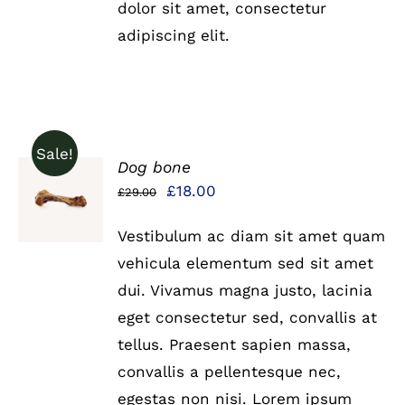
dolor sit amet, consectetur
adipiscing elit.
Sale!
Dog bone
IN DEN
Ursprünglicher
Aktueller
£
18.00
£
29.00
WARENKORB
Preis
Preis
/
DETAILS
Vestibulum ac diam sit amet quam
war:
ist:
vehicula elementum sed sit amet
£29.00
£18.00.
dui. Vivamus magna justo, lacinia
eget consectetur sed, convallis at
tellus. Praesent sapien massa,
convallis a pellentesque nec,
egestas non nisi. Lorem ipsum