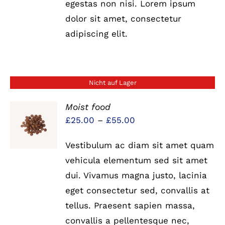
egestas non nisi. Lorem ipsum
dolor sit amet, consectetur
adipiscing elit.
Nicht auf Lager
Moist food
Preisspanne:
£
25.00
–
£
55.00
DETAILS
£25.00
Vestibulum ac diam sit amet quam
bis
vehicula elementum sed sit amet
£55.00
dui. Vivamus magna justo, lacinia
eget consectetur sed, convallis at
tellus. Praesent sapien massa,
convallis a pellentesque nec,