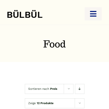
Zum
Inhalt
Toggl
springen
Navig
STARTSEITE
JUWELIER
Food
GOLDANKAUF
REISEBÜRO
KONTAKT
Sortieren nach
Preis
Zeige
12 Produkte