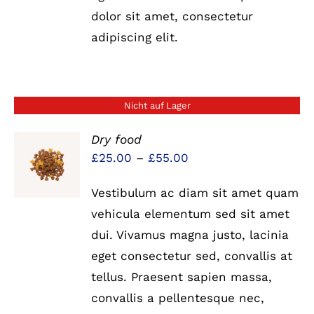
dolor sit amet, consectetur
adipiscing elit.
Nicht auf Lager
Dry food
Preisspanne:
£
25.00
–
£
55.00
DETAILS
£25.00
Vestibulum ac diam sit amet quam
bis
vehicula elementum sed sit amet
£55.00
dui. Vivamus magna justo, lacinia
eget consectetur sed, convallis at
tellus. Praesent sapien massa,
convallis a pellentesque nec,