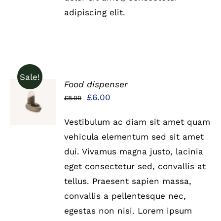
adipiscing elit.
Sale!
Food dispenser
IN DEN
Ursprünglicher
Aktueller
£
6.00
£
8.00
WARENKORB
Preis
Preis
/
DETAILS
Vestibulum ac diam sit amet quam
war:
ist:
vehicula elementum sed sit amet
£8.00
£6.00.
dui. Vivamus magna justo, lacinia
eget consectetur sed, convallis at
tellus. Praesent sapien massa,
convallis a pellentesque nec,
egestas non nisi. Lorem ipsum