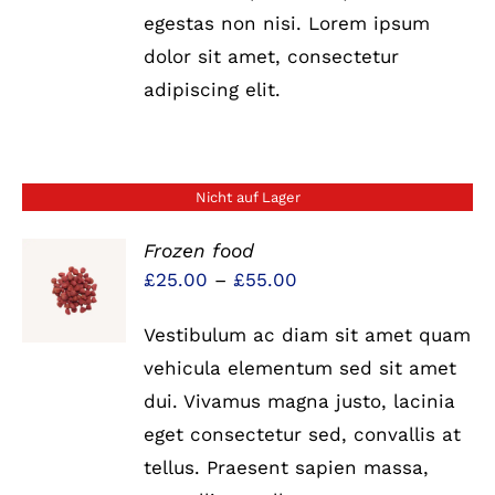
egestas non nisi. Lorem ipsum
dolor sit amet, consectetur
adipiscing elit.
Nicht auf Lager
Frozen food
Preisspanne:
£
25.00
–
£
55.00
DETAILS
£25.00
Vestibulum ac diam sit amet quam
bis
vehicula elementum sed sit amet
£55.00
dui. Vivamus magna justo, lacinia
eget consectetur sed, convallis at
tellus. Praesent sapien massa,