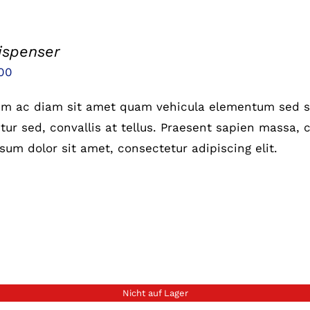
ispenser
prünglicher
Aktueller
00
is
Preis
um ac diam sit amet quam vehicula elementum sed si
:
ist:
ur sed, convallis at tellus. Praesent sapien massa, c
00
£6.00.
sum dolor sit amet, consectetur adipiscing elit.
Nicht auf Lager