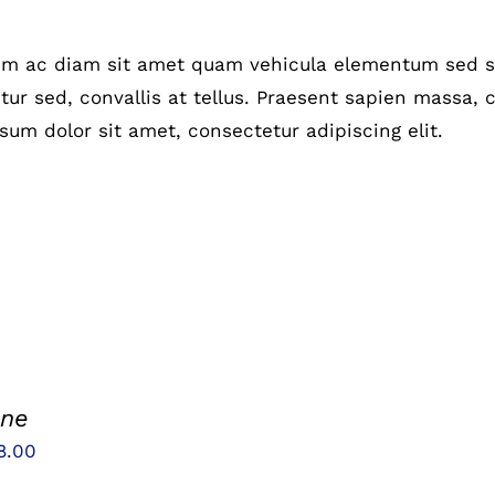
um ac diam sit amet quam vehicula elementum sed si
ur sed, convallis at tellus. Praesent sapien massa, c
sum dolor sit amet, consectetur adipiscing elit.
one
sprünglicher
Aktueller
8.00
eis
Preis