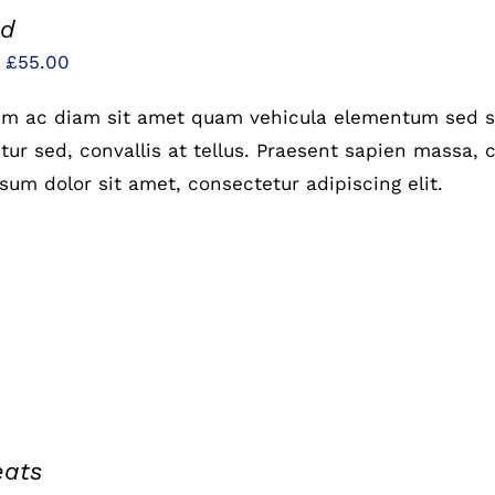
od
Preisspanne:
–
£
55.00
£25.00
um ac diam sit amet quam vehicula elementum sed si
bis
ur sed, convallis at tellus. Praesent sapien massa, c
£55.00
sum dolor sit amet, consectetur adipiscing elit.
eats