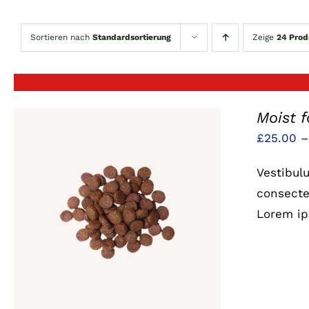
Sortieren nach
Standardsortierung
Zeige
24 Prod
Moist 
£
25.00
Vestibul
consectet
Lorem ip
QUICK VIEW