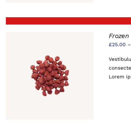
Frozen
£
25.00
Vestibul
consectet
Lorem ip
QUICK VIEW