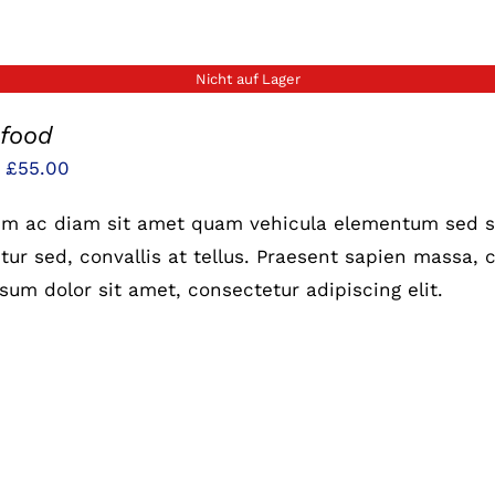
Nicht auf Lager
 food
Preisspanne:
–
£
55.00
£25.00
um ac diam sit amet quam vehicula elementum sed si
bis
ur sed, convallis at tellus. Praesent sapien massa, c
£55.00
sum dolor sit amet, consectetur adipiscing elit.