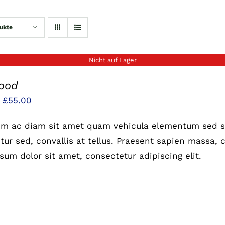
ukte
Nicht auf Lager
food
Preisspanne:
–
£
55.00
£25.00
um ac diam sit amet quam vehicula elementum sed si
bis
ur sed, convallis at tellus. Praesent sapien massa, c
£55.00
sum dolor sit amet, consectetur adipiscing elit.