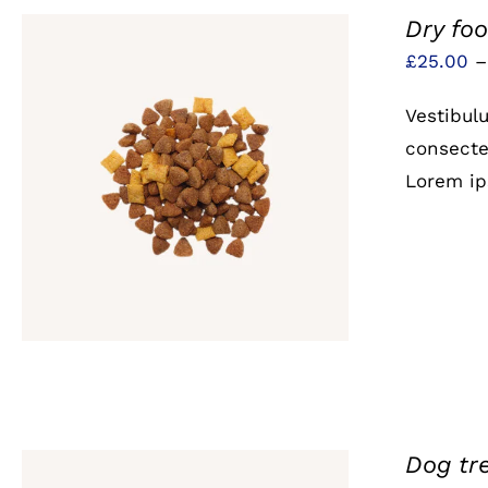
Dry fo
£
25.00
Vestibul
consectet
Lorem ip
QUICK VIEW
Dog tr