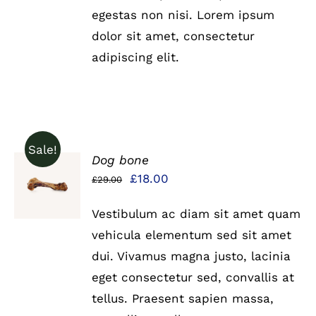
egestas non nisi. Lorem ipsum
dolor sit amet, consectetur
adipiscing elit.
Sale!
Dog bone
IN DEN
Ursprünglicher
Aktueller
£
18.00
£
29.00
WARENKORB
Preis
Preis
/
DETAILS
Vestibulum ac diam sit amet quam
war:
ist:
vehicula elementum sed sit amet
£29.00
£18.00.
dui. Vivamus magna justo, lacinia
eget consectetur sed, convallis at
tellus. Praesent sapien massa,