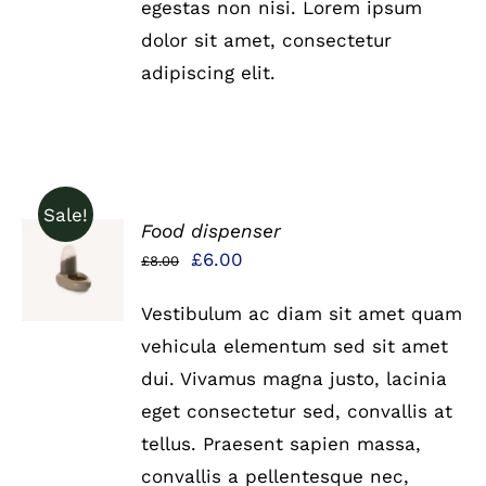
egestas non nisi. Lorem ipsum
dolor sit amet, consectetur
adipiscing elit.
Sale!
Food dispenser
IN DEN
Ursprünglicher
Aktueller
£
6.00
£
8.00
WARENKORB
Preis
Preis
/
DETAILS
Vestibulum ac diam sit amet quam
war:
ist:
vehicula elementum sed sit amet
£8.00
£6.00.
dui. Vivamus magna justo, lacinia
eget consectetur sed, convallis at
tellus. Praesent sapien massa,
convallis a pellentesque nec,