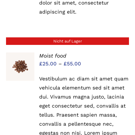
dolor sit amet, consectetur
adipiscing elit.
Nicht auf Lager
Moist food
Preisspanne:
£
25.00
–
£
55.00
DETAILS
£25.00
Vestibulum ac diam sit amet quam
bis
vehicula elementum sed sit amet
£55.00
dui. Vivamus magna justo, lacinia
eget consectetur sed, convallis at
tellus. Praesent sapien massa,
convallis a pellentesque nec,
egestas non nisi. Lorem ipsum