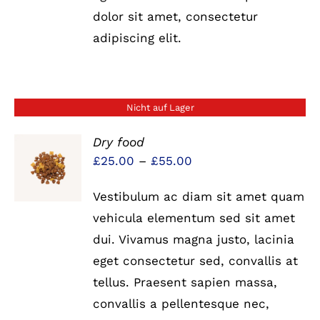
dolor sit amet, consectetur
adipiscing elit.
Nicht auf Lager
Dry food
Preisspanne:
£
25.00
–
£
55.00
DETAILS
£25.00
Vestibulum ac diam sit amet quam
bis
vehicula elementum sed sit amet
£55.00
dui. Vivamus magna justo, lacinia
eget consectetur sed, convallis at
tellus. Praesent sapien massa,
convallis a pellentesque nec,