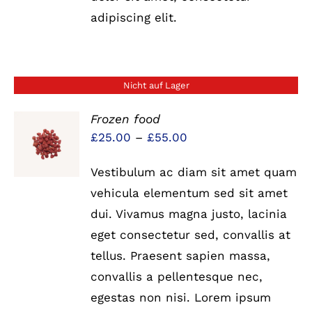
adipiscing elit.
Nicht auf Lager
Frozen food
Preisspanne:
£
25.00
–
£
55.00
DETAILS
£25.00
Vestibulum ac diam sit amet quam
bis
vehicula elementum sed sit amet
£55.00
dui. Vivamus magna justo, lacinia
eget consectetur sed, convallis at
tellus. Praesent sapien massa,
convallis a pellentesque nec,
egestas non nisi. Lorem ipsum