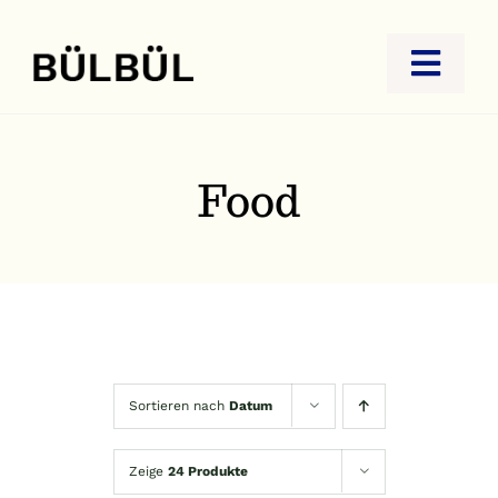
Zum
Inhalt
Toggl
springen
Navig
STARTSEITE
JUWELIER
Food
GOLDANKAUF
REISEBÜRO
KONTAKT
Sortieren nach
Datum
Zeige
24 Produkte