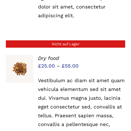
dolor sit amet, consectetur
adipiscing elit.
Nicht auf Lager
Dry food
Preisspanne:
£
25.00
–
£
55.00
DETAILS
£25.00
Vestibulum ac diam sit amet quam
bis
vehicula elementum sed sit amet
£55.00
dui. Vivamus magna justo, lacinia
eget consectetur sed, convallis at
tellus. Praesent sapien massa,
convallis a pellentesque nec,