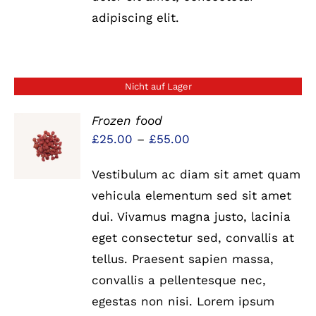
adipiscing elit.
Nicht auf Lager
Frozen food
Preisspanne:
£
25.00
–
£
55.00
DETAILS
£25.00
Vestibulum ac diam sit amet quam
bis
vehicula elementum sed sit amet
£55.00
dui. Vivamus magna justo, lacinia
eget consectetur sed, convallis at
tellus. Praesent sapien massa,
convallis a pellentesque nec,
egestas non nisi. Lorem ipsum