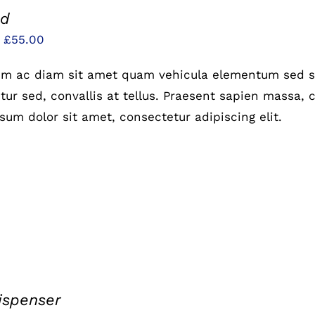
od
Preisspanne:
–
£
55.00
£25.00
um ac diam sit amet quam vehicula elementum sed si
bis
ur sed, convallis at tellus. Praesent sapien massa, c
£55.00
sum dolor sit amet, consectetur adipiscing elit.
ispenser