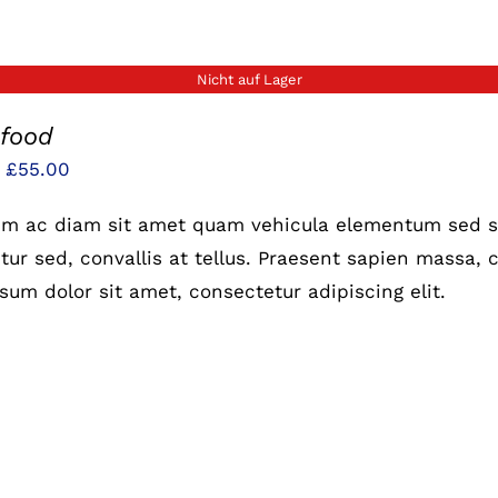
Nicht auf Lager
 food
Preisspanne:
–
£
55.00
£25.00
um ac diam sit amet quam vehicula elementum sed si
bis
ur sed, convallis at tellus. Praesent sapien massa, c
£55.00
sum dolor sit amet, consectetur adipiscing elit.