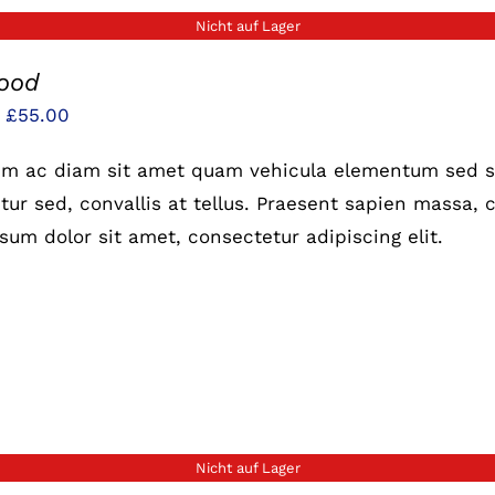
Nicht auf Lager
food
Preisspanne:
–
£
55.00
£25.00
um ac diam sit amet quam vehicula elementum sed si
bis
ur sed, convallis at tellus. Praesent sapien massa, c
£55.00
sum dolor sit amet, consectetur adipiscing elit.
Nicht auf Lager