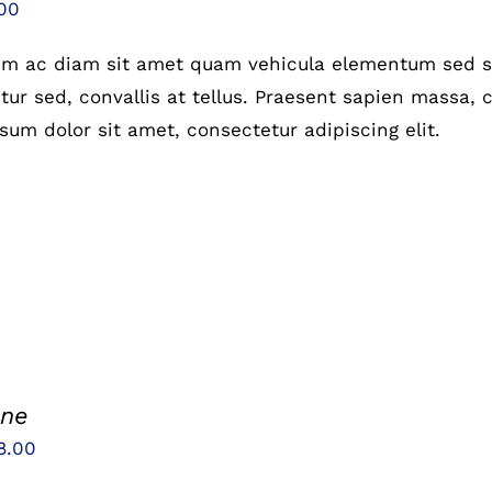
prünglicher
Aktueller
00
is
Preis
um ac diam sit amet quam vehicula elementum sed si
:
ist:
ur sed, convallis at tellus. Praesent sapien massa, c
00
£6.00.
sum dolor sit amet, consectetur adipiscing elit.
one
sprünglicher
Aktueller
8.00
eis
Preis