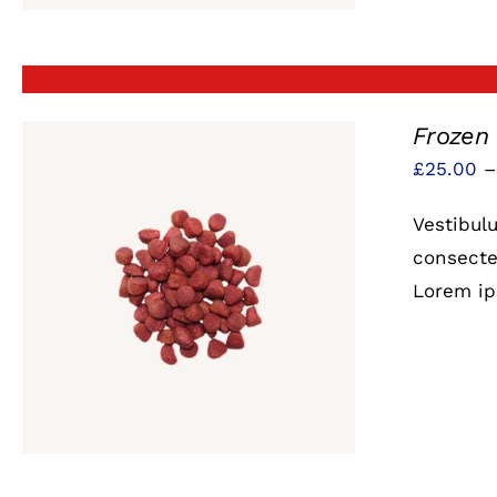
Frozen
£
25.00
Vestibul
consectet
Lorem ip
QUICK VIEW