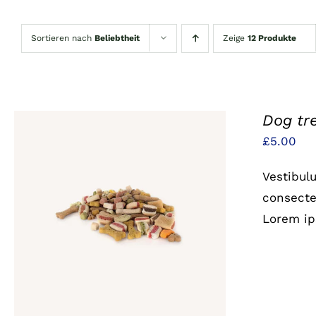
Sortieren nach
Beliebtheit
Zeige
12 Produkte
Dog tr
£
5.00
Vestibul
consectet
IN DEN WARENKORB
/
QUICK
Lorem ip
VIEW