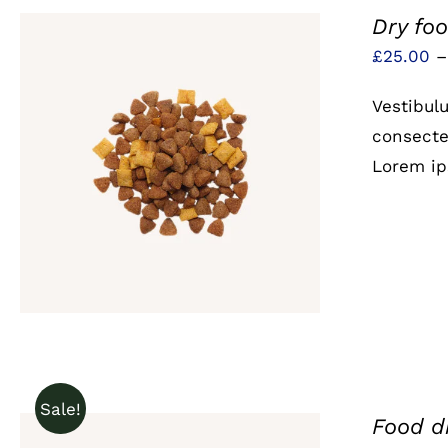
Dry fo
£
25.00
Vestibul
consectet
Lorem ip
QUICK VIEW
Sale!
Food d