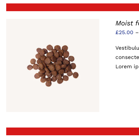
Moist 
£
25.00
Vestibul
consectet
Lorem ip
QUICK VIEW