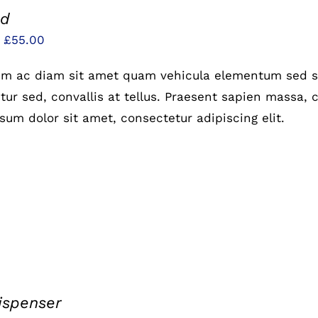
od
Preisspanne:
–
£
55.00
£25.00
um ac diam sit amet quam vehicula elementum sed si
bis
ur sed, convallis at tellus. Praesent sapien massa, c
£55.00
sum dolor sit amet, consectetur adipiscing elit.
ispenser