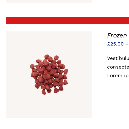
Frozen
£
25.00
Vestibul
consectet
Lorem ip
QUICK VIEW