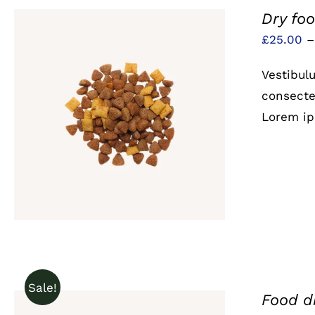
Dry fo
£
25.00
Vestibul
consectet
Lorem ip
QUICK VIEW
Sale!
Food d