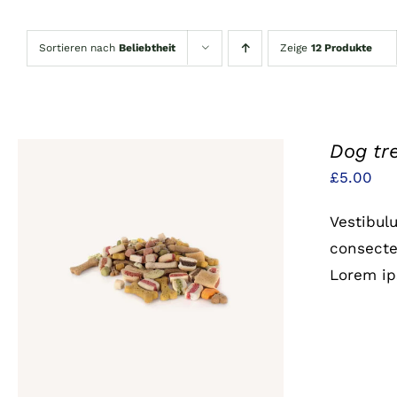
Sortieren nach
Beliebtheit
Zeige
12 Produkte
Dog tr
£
5.00
Vestibul
consectet
IN DEN WARENKORB
/
QUICK
Lorem ip
VIEW