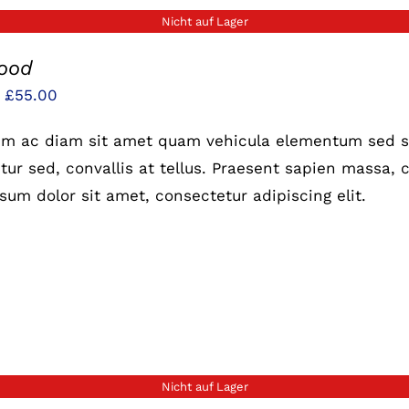
Nicht auf Lager
food
Preisspanne:
–
£
55.00
£25.00
um ac diam sit amet quam vehicula elementum sed si
bis
ur sed, convallis at tellus. Praesent sapien massa, c
£55.00
sum dolor sit amet, consectetur adipiscing elit.
Nicht auf Lager