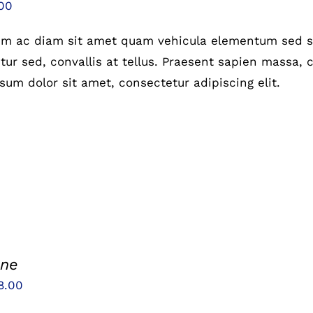
prünglicher
Aktueller
00
is
Preis
um ac diam sit amet quam vehicula elementum sed si
:
ist:
ur sed, convallis at tellus. Praesent sapien massa, c
00
£6.00.
sum dolor sit amet, consectetur adipiscing elit.
one
sprünglicher
Aktueller
8.00
eis
Preis