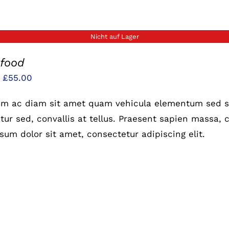
Nicht auf Lager
 food
Preisspanne:
–
£
55.00
£25.00
um ac diam sit amet quam vehicula elementum sed si
bis
ur sed, convallis at tellus. Praesent sapien massa, c
£55.00
sum dolor sit amet, consectetur adipiscing elit.