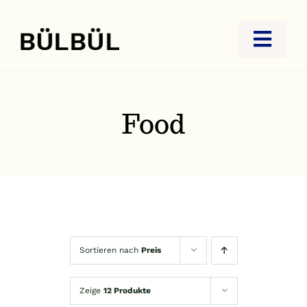
Zum
Inhalt
Toggl
springen
Navig
STARTSEITE
JUWELIER
Food
GOLDANKAUF
REISEBÜRO
KONTAKT
Sortieren nach
Preis
Zeige
12 Produkte