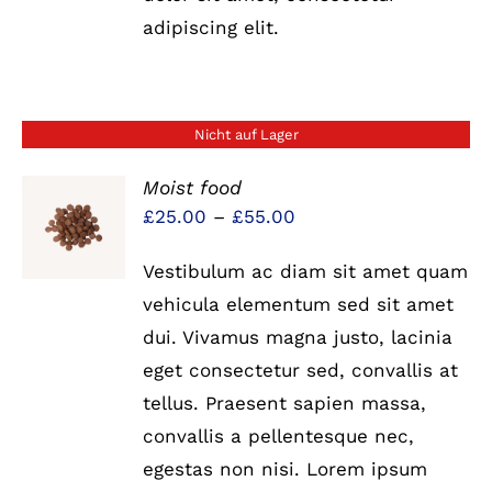
adipiscing elit.
Nicht auf Lager
Moist food
Preisspanne:
£
25.00
–
£
55.00
DETAILS
£25.00
Vestibulum ac diam sit amet quam
bis
vehicula elementum sed sit amet
£55.00
dui. Vivamus magna justo, lacinia
eget consectetur sed, convallis at
tellus. Praesent sapien massa,
convallis a pellentesque nec,
egestas non nisi. Lorem ipsum