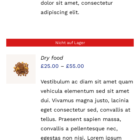
dolor sit amet, consectetur
adipiscing elit.
Nicht auf Lager
Dry food
Preisspanne:
£
25.00
–
£
55.00
DETAILS
£25.00
Vestibulum ac diam sit amet quam
bis
vehicula elementum sed sit amet
£55.00
dui. Vivamus magna justo, lacinia
eget consectetur sed, convallis at
tellus. Praesent sapien massa,
convallis a pellentesque nec,
egestas non nisi. Lorem ipsum