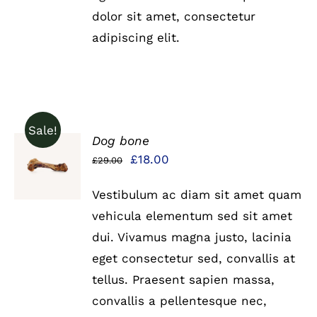
dolor sit amet, consectetur
adipiscing elit.
Sale!
Dog bone
IN DEN
Ursprünglicher
Aktueller
£
18.00
£
29.00
WARENKORB
Preis
Preis
/
DETAILS
Vestibulum ac diam sit amet quam
war:
ist:
vehicula elementum sed sit amet
£29.00
£18.00.
dui. Vivamus magna justo, lacinia
eget consectetur sed, convallis at
tellus. Praesent sapien massa,
convallis a pellentesque nec,