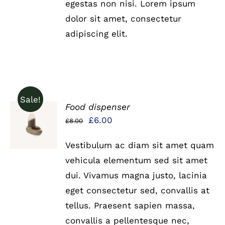
egestas non nisi. Lorem ipsum
dolor sit amet, consectetur
adipiscing elit.
Sale!
Food dispenser
IN DEN
Ursprünglicher
Aktueller
£
6.00
£
8.00
WARENKORB
Preis
Preis
/
DETAILS
Vestibulum ac diam sit amet quam
war:
ist:
vehicula elementum sed sit amet
£8.00
£6.00.
dui. Vivamus magna justo, lacinia
eget consectetur sed, convallis at
tellus. Praesent sapien massa,
convallis a pellentesque nec,