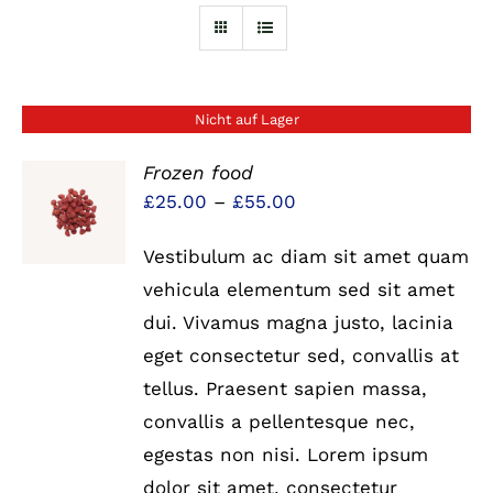
Nicht auf Lager
Frozen food
Preisspanne:
£
25.00
–
£
55.00
DETAILS
£25.00
Vestibulum ac diam sit amet quam
bis
vehicula elementum sed sit amet
£55.00
dui. Vivamus magna justo, lacinia
eget consectetur sed, convallis at
tellus. Praesent sapien massa,
convallis a pellentesque nec,
egestas non nisi. Lorem ipsum
dolor sit amet, consectetur