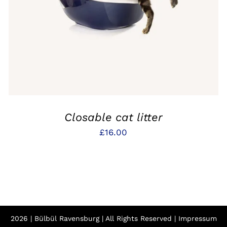
Closable cat litter
£
16.00
2026 | Bülbül Ravensburg | All Rights Reserved |
Impressum