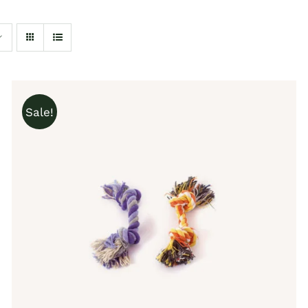
Sale!
IN DEN WARENKORB
/
QUICK VIEW