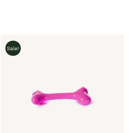
Sale!
IN DEN WARENKORB
/
QUICK VIEW