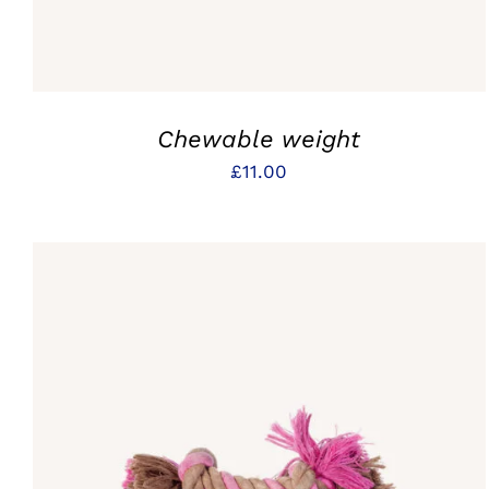
Chewable weight
£
11.00
IN DEN WARENKORB
/
QUICK VIEW