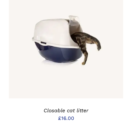
IN DEN WARENKORB
/
DETAILS
Closable cat litter
£
16.00