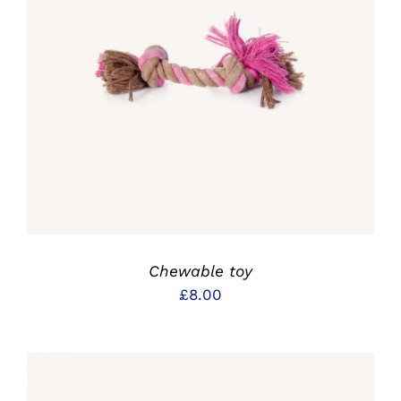
IN DEN WARENKORB
/
DETAILS
Chewable toy
£
8.00