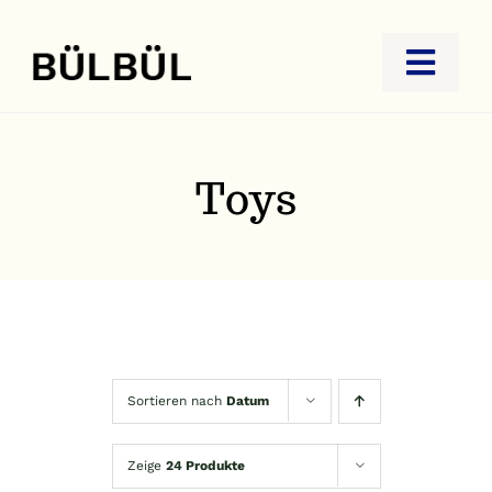
Zum
Inhalt
Toggl
springen
Navig
STARTSEITE
JUWELIER
Toys
GOLDANKAUF
REISEBÜRO
KONTAKT
Sortieren nach
Datum
Zeige
24 Produkte