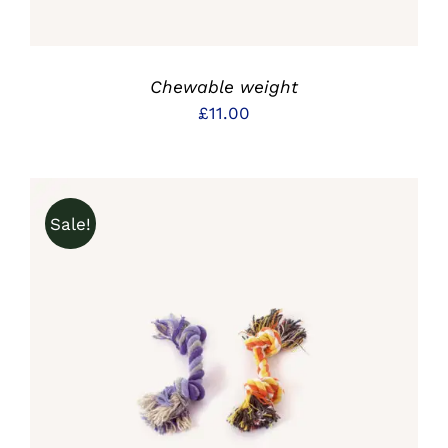
Chewable weight
£
11.00
Sale!
IN DEN WARENKORB
/
DETAILS