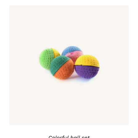
IN DEN WARENKORB
/
DETAILS
Colorful ball set