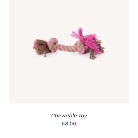
IN DEN WARENKORB
/
DETAILS
Chewable toy
£
8.00