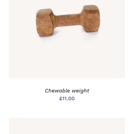
IN DEN WARENKORB
/
DETAILS
Chewable weight
£
11.00