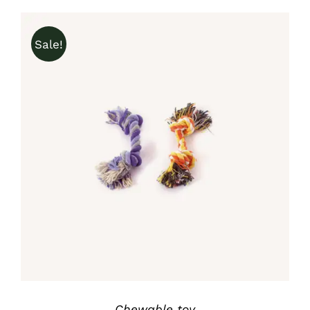
Sale!
IN DEN WARENKORB
/
DETAILS
Chewable toy