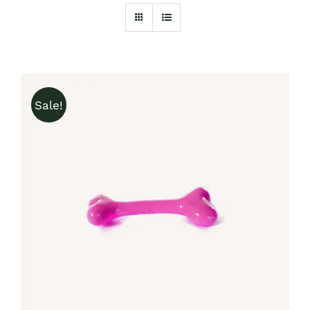
Sale!
IN DEN WARENKORB
/
DETAILS