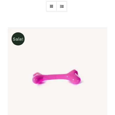
Sale!
IN DEN WARENKORB
/
DETAILS