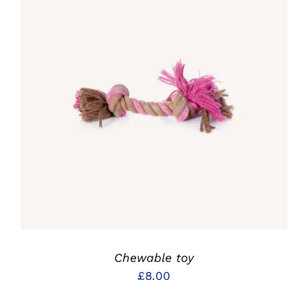
IN DEN WARENKORB
/
DETAILS
Chewable toy
£
8.00