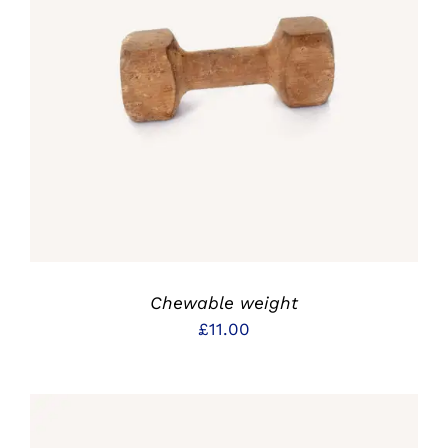
IN DEN WARENKORB
/
DETAILS
Chewable weight
£
11.00