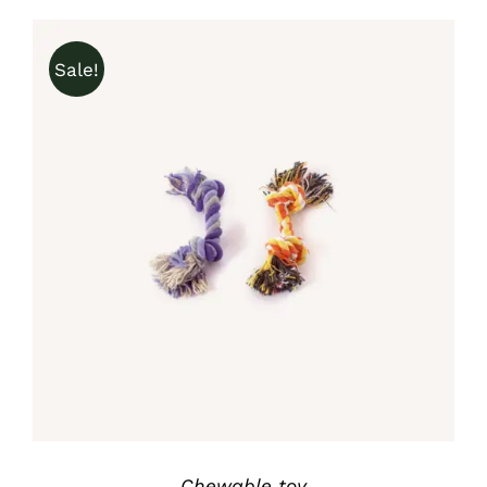
Sale!
IN DEN WARENKORB
/
DETAILS
Chewable toy