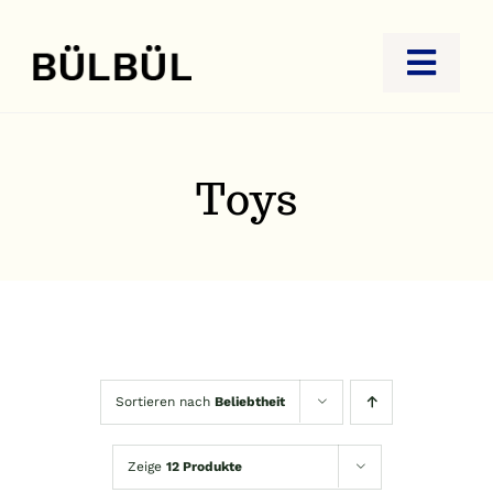
Zum
Inhalt
Toggl
springen
Navig
STARTSEITE
JUWELIER
Toys
GOLDANKAUF
REISEBÜRO
KONTAKT
Sortieren nach
Beliebtheit
Zeige
12 Produkte