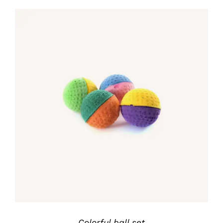
IN DEN WARENKORB
/
DETAILS
Colorful ball set