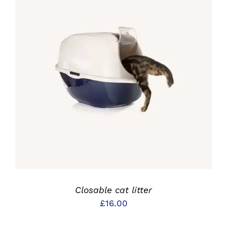
IN DEN WARENKORB
/
DETAILS
Closable cat litter
£
16.00