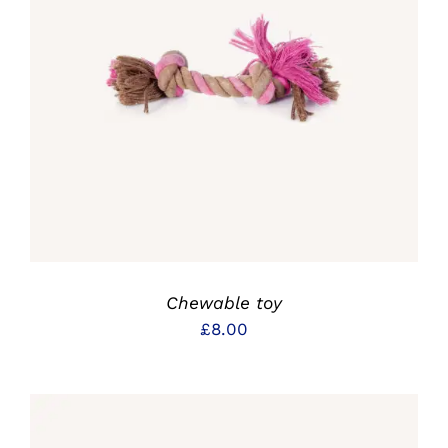
IN DEN WARENKORB
/
DETAILS
Chewable toy
£
8.00