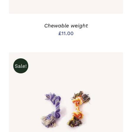
Chewable weight
£
11.00
Sale!
IN DEN WARENKORB
/
DETAILS