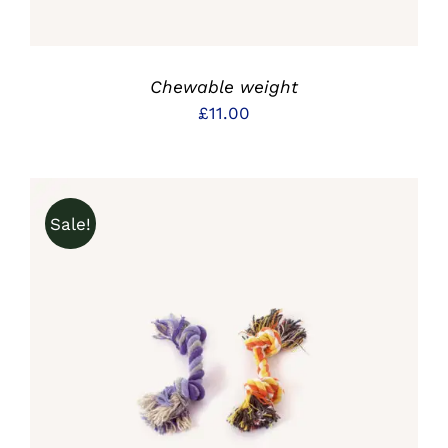
Chewable weight
£
11.00
Sale!
IN DEN WARENKORB
/
DETAILS