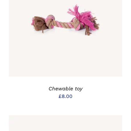
IN DEN WARENKORB
/
DETAILS
Chewable toy
£
8.00