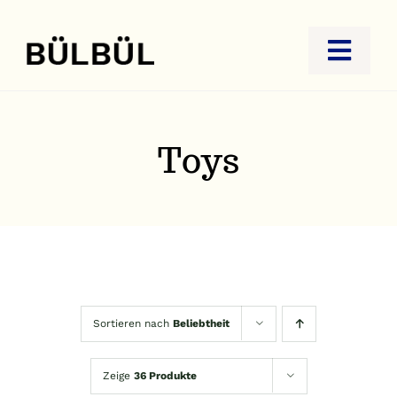
Zum
Inhalt
Toggl
springen
Navig
STARTSEITE
JUWELIER
Toys
GOLDANKAUF
REISEBÜRO
KONTAKT
Sortieren nach
Beliebtheit
Zeige
36 Produkte