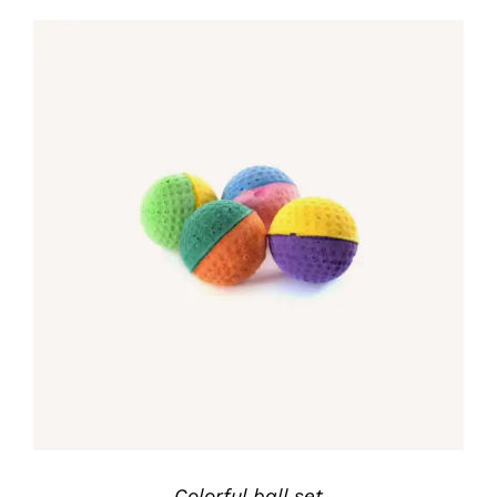
IN DEN WARENKORB
/
DETAILS
Colorful ball set