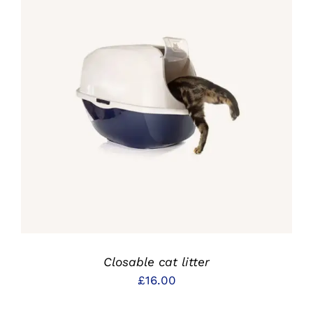
IN DEN WARENKORB
/
DETAILS
Closable cat litter
£
16.00