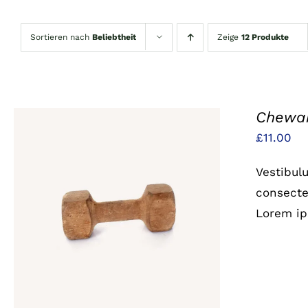
Sortieren nach
Beliebtheit
Zeige
12 Produkte
Chewab
£
11.00
Vestibul
consectet
IN DEN WARENKORB
/
QUICK
Lorem ip
VIEW