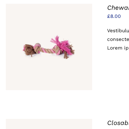
Chewab
£
8.00
Vestibul
consectet
IN DEN WARENKORB
/
QUICK
Lorem ip
VIEW
Closabl