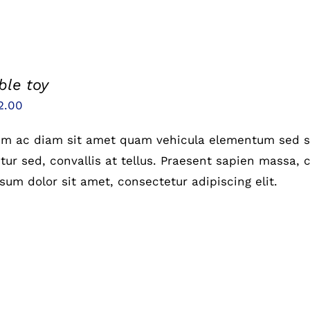
le toy
sprünglicher
Aktueller
2.00
eis
Preis
um ac diam sit amet quam vehicula elementum sed si
r:
ist:
ur sed, convallis at tellus. Praesent sapien massa, c
5.00
£12.00.
sum dolor sit amet, consectetur adipiscing elit.