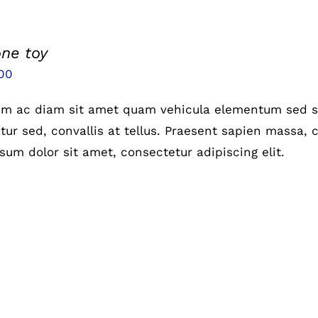
one toy
prünglicher
Aktueller
00
is
Preis
um ac diam sit amet quam vehicula elementum sed si
:
ist:
ur sed, convallis at tellus. Praesent sapien massa, c
00
£5.00.
sum dolor sit amet, consectetur adipiscing elit.