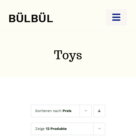
Zum
Inhalt
Toggl
springen
Navig
STARTSEITE
JUWELIER
Toys
GOLDANKAUF
REISEBÜRO
KONTAKT
Sortieren nach
Preis
Zeige
12 Produkte