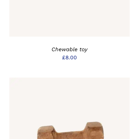
Chewable toy
£
8.00
IN DEN WARENKORB
/