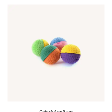
IN DEN WARENKORB
/
DETAILS
Colorful ball set