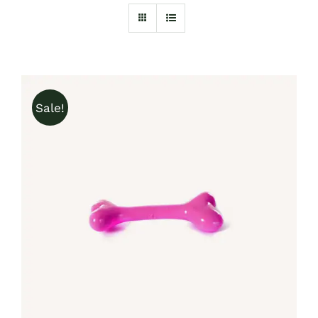
Sale!
IN DEN WARENKORB
/
DETAILS