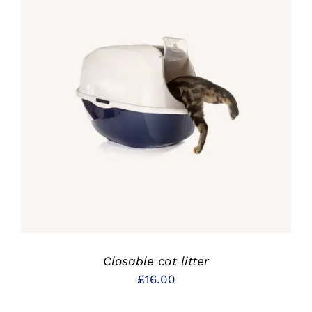
IN DEN WARENKORB
/
DETAILS
Closable cat litter
£
16.00