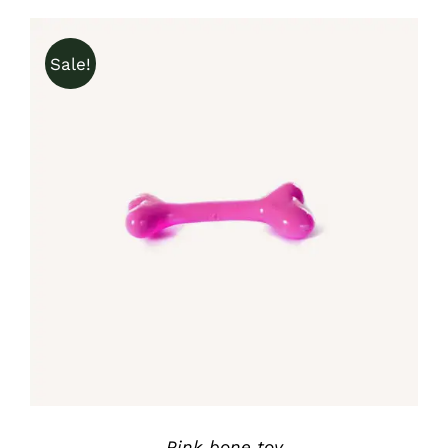
Sale!
IN DEN WARENKORB
/
DETAILS
Pink bone toy