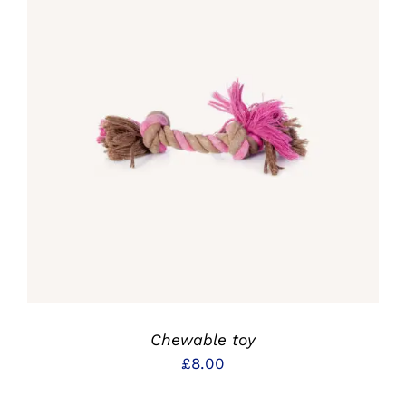
IN DEN WARENKORB
/
DETAILS
Chewable toy
£
8.00