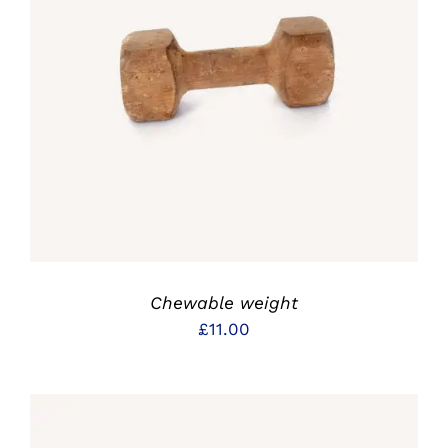
IN DEN WARENKORB
/
DETAILS
Chewable weight
£
11.00