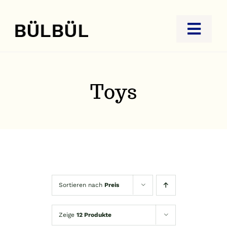
Zum
Inhalt
Toggl
springen
Navig
STARTSEITE
JUWELIER
Toys
GOLDANKAUF
REISEBÜRO
KONTAKT
Sortieren nach
Preis
Zeige
12 Produkte