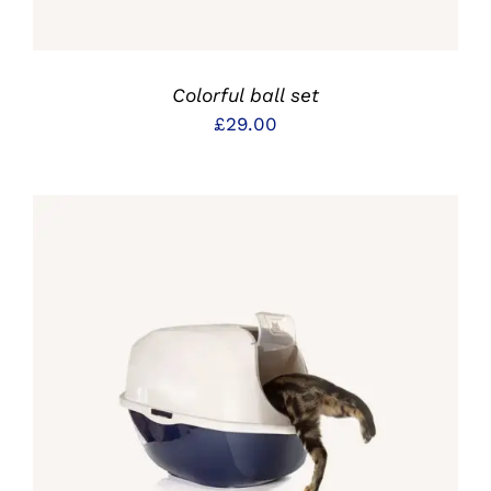
Colorful ball set
£
29.00
IN DEN WARENKORB
/
DETAILS