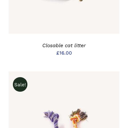
Closable cat litter
£
16.00
Sale!
IN DEN WARENKORB
/