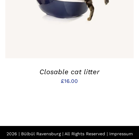
Closable cat litter
£
16.00
2026 | Bülbül Ravensburg | All Rights Reserved |
Impressum