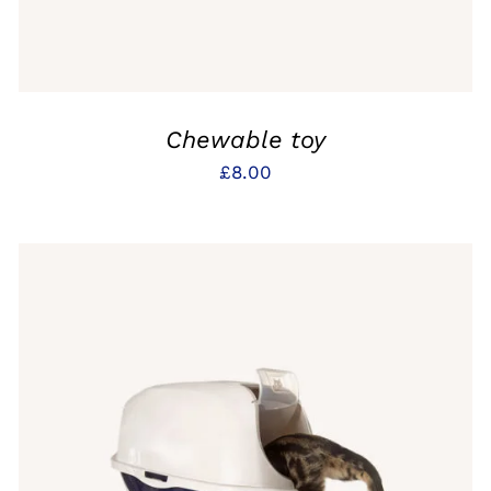
Chewable toy
£
8.00
IN DEN WARENKORB
/
QUICK VIEW