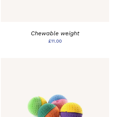
Chewable weight
£
11.00
IN DEN WARENKORB
/
QUICK VIEW