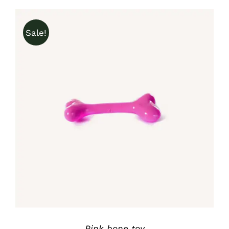
Sale!
IN DEN WARENKORB
/
DETAILS
Pink bone toy