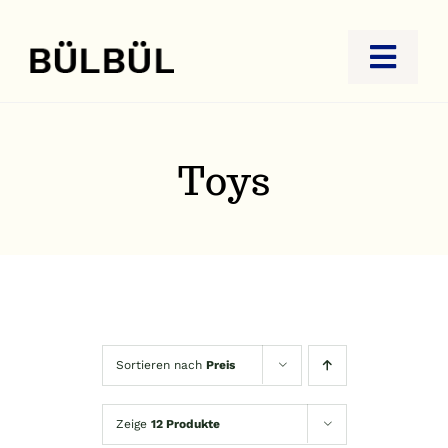
Zum
Inhalt
Toggl
springen
Navig
STARTSEITE
JUWELIER
Toys
GOLDANKAUF
REISEBÜRO
KONTAKT
Sortieren nach
Preis
Zeige
12 Produkte