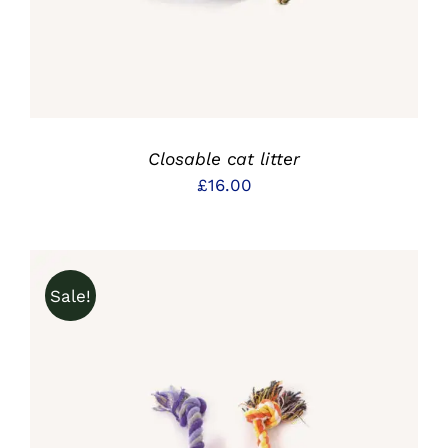
Closable cat litter
£
16.00
Sale!
IN DEN WARENKORB
/