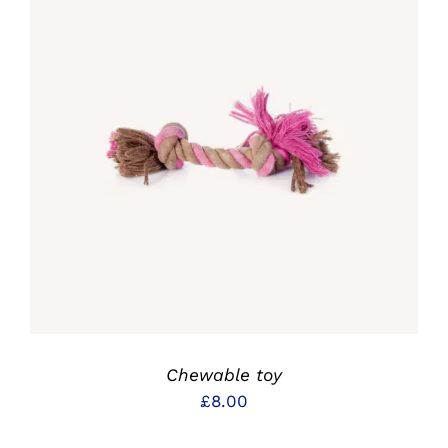
IN DEN WARENKORB
/
DETAILS
Chewable toy
£
8.00