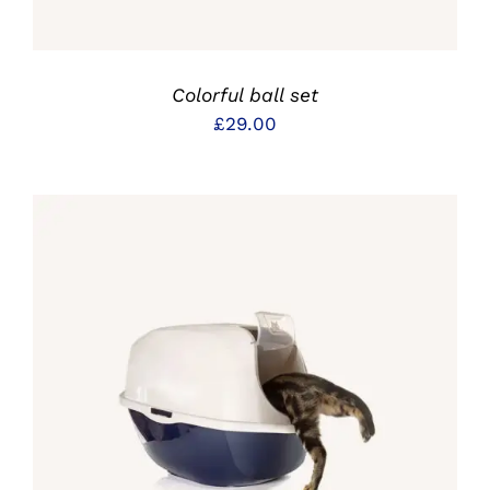
Colorful ball set
£
29.00
IN DEN WARENKORB
/
DETAILS