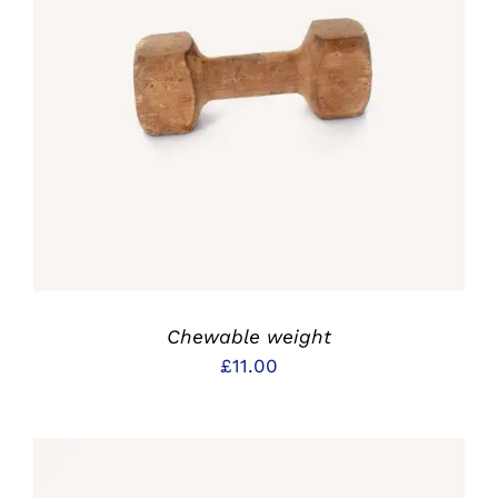
IN DEN WARENKORB
/
DETAILS
Chewable weight
£
11.00