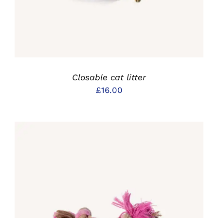
Closable cat litter
£
16.00
IN DEN WARENKORB
/