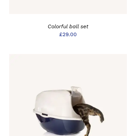
Colorful ball set
£
29.00
IN DEN WARENKORB
/
DETAILS