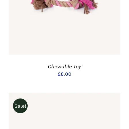
DETAILS
Chewable toy
£
8.00
Sale!