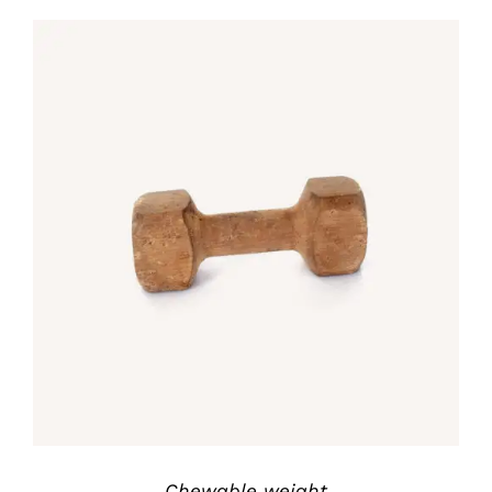
war:
ist:
£25.00
£12.00.
IN DEN WARENKORB
/
DETAILS
Chewable weight