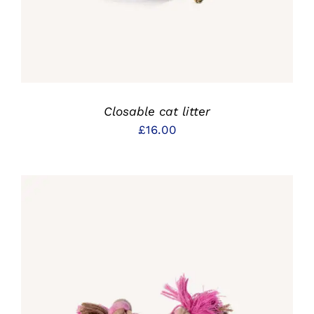
Closable cat litter
£
16.00
IN DEN WARENKORB
/