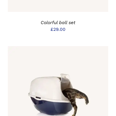
Colorful ball set
£
29.00
IN DEN WARENKORB
/
DETAILS