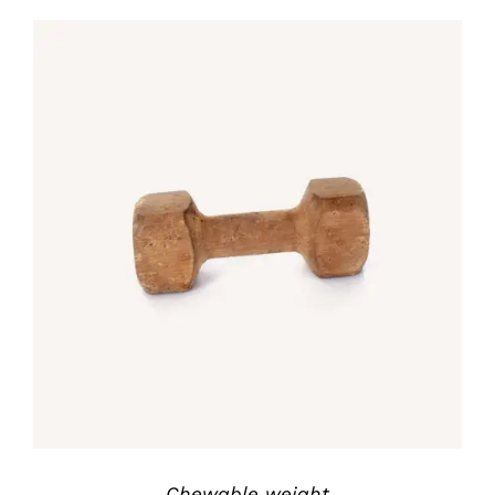
war:
ist:
£25.00
£12.00.
IN DEN WARENKORB
/
DETAILS
Chewable weight