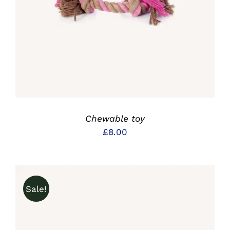
DETAILS
Chewable toy
£
8.00
Sale!