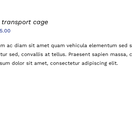
 transport cage
sprünglicher
Aktueller
5.00
eis
Preis
um ac diam sit amet quam vehicula elementum sed si
r:
ist:
ur sed, convallis at tellus. Praesent sapien massa, c
5.00
£25.00.
sum dolor sit amet, consectetur adipiscing elit.