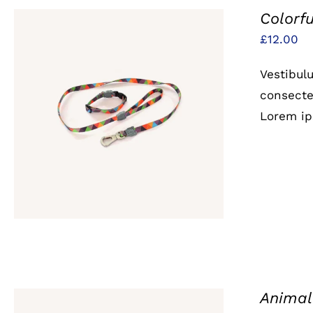
Colorfu
£
12.00
Vestibul
consectet
IN DEN WARENKORB
/
QUICK
Lorem ip
VIEW
Animal