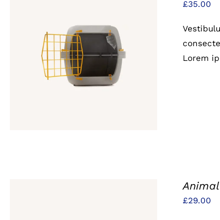
£
35.00
Vestibul
consectet
IN DEN WARENKORB
/
QUICK
Lorem ip
VIEW
Animal
£
29.00