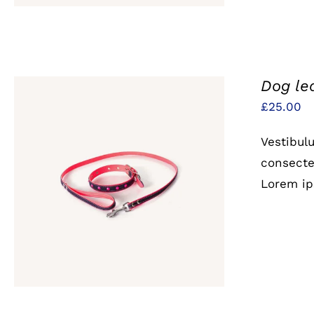
Dog le
£
25.00
Vestibul
consectet
IN DEN WARENKORB
/
QUICK
Lorem ip
VIEW