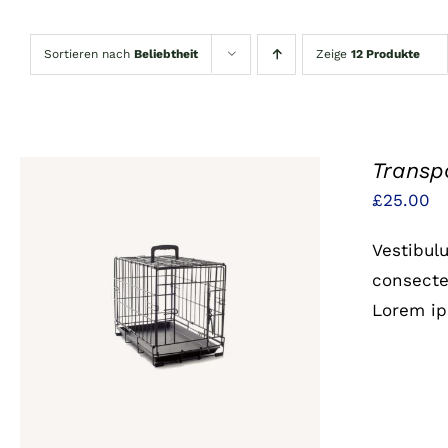
Sortieren nach
Beliebtheit
Zeige
12 Produkte
Transp
£
25.00
Vestibul
consectet
IN DEN WARENKORB
/
QUICK
Lorem ip
VIEW