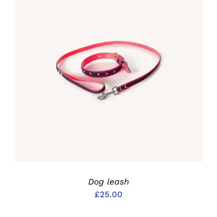
IN DEN WARENKORB
/
DETAILS
Dog leash
£
25.00