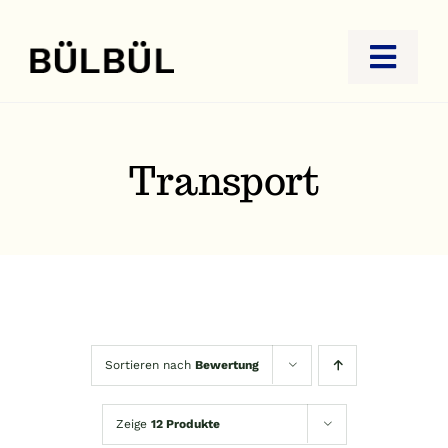
Zum
Inhalt
Toggl
springen
Navig
STARTSEITE
JUWELIER
Transport
GOLDANKAUF
REISEBÜRO
KONTAKT
Sortieren nach
Bewertung
Zeige
12 Produkte