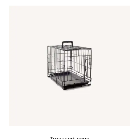
IN DEN WARENKORB
/
DETAILS
Transport cage